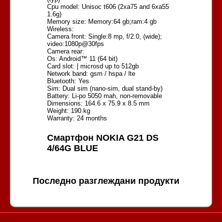
Cpu model: Unisoc t606 (2xa75 and 6xa55
1.6g)
Memory size: Memory:64 gb;ram:4 gb
Wireless:
Camera front: Single:8 mp, f/2.0, (wide);
video:1080p@30fps
Camera rear:
Os: Android™ 11 (64 bit)
Card slot: | microsd up to 512gb
Network band: gsm / hspa / lte
Bluetooth: Yes
Sim: Dual sim (nano-sim, dual stand-by)
Battery: Li-po 5050 mah, non-removable
Dimensions: 164.6 x 75.9 x 8.5 mm
Weight: 190 kg
Warranty: 24 months
Смартфон NOKIA G21 DS
4/64G BLUE
Последно разглеждани продукти