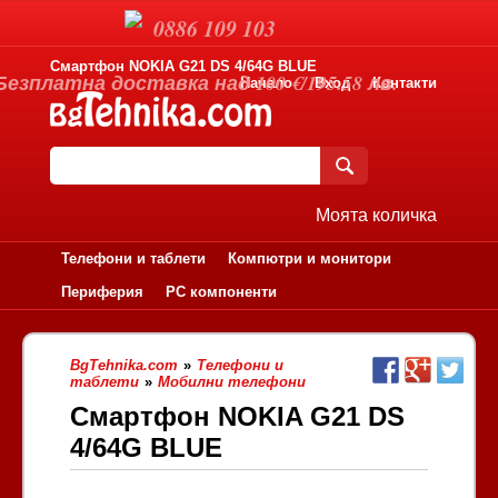
0886 109 103
Смартфон NOKIA G21 DS 4/64G BLUE
Безплатна доставка над 100 €/195.58 лв.
Начало
Вход
Контакти
Моята количка
Телефони и таблети
Компютри и монитори
Периферия
PC компоненти
BgTehnika.com
»
Телефони и
таблети
»
Мобилни телефони
Смартфон NOKIA G21 DS
4/64G BLUE