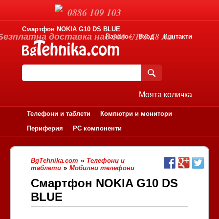
0886 109 103
Смартфон NOKIA G10 DS BLUE
Безплатна доставка над 100 €/195.58 лв.
Начало
Вход
Контакти
Моята количка
Телефони и таблети
Компютри и монитори
Периферия
PC компоненти
BgTehnika.com
»
Телефони и
таблети
»
Мобилни телефони
Смартфон NOKIA G10 DS
BLUE