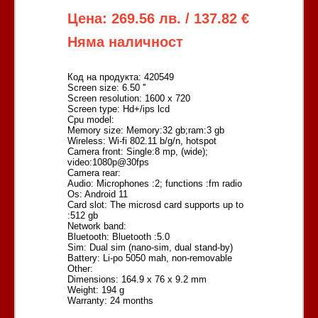
Цена: 269.56 лв. / 137.82 €
Няма наличност
Код на продукта: 420549
Screen size: 6.50 ''
Screen resolution: 1600 x 720
Screen type: Hd+/ips lcd
Cpu model:
Memory size: Memory:32 gb;ram:3 gb
Wireless: Wi-fi 802.11 b/g/n, hotspot
Camera front: Single:8 mp, (wide);
video:1080p@30fps
Camera rear:
Audio: Microphones :2; functions :fm radio
Os: Android 11
Card slot: The microsd card supports up to
:512 gb
Network band:
Bluetooth: Bluetooth :5.0
Sim: Dual sim (nano-sim, dual stand-by)
Battery: Li-po 5050 mah, non-removable
Other:
Dimensions: 164.9 x 76 x 9.2 mm
Weight: 194 g
Warranty: 24 months