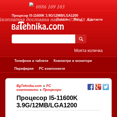
0886 109 103
Процесор I5-11600K 3.9G/12MB/LGA1200
Безплатна доставка над 100 €/195.58 лв.
Начало
Вход
Контакти
Моята количка
Телефони и таблети
Компютри и монитори
Периферия
PC компоненти
BgTehnika.com
»
PC
компоненти
»
Процесори
Процесор I5-11600K
3.9G/12MB/LGA1200