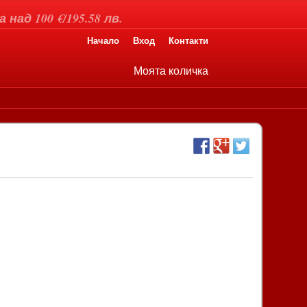
над 100 €/195.58 лв.
Начало
Вход
Контакти
Моята количка