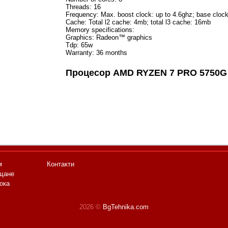
Threads: 16
Frequency: Max. boost clock: up to 4.6ghz; base clock
Cache: Total l2 cache: 4mb; total l3 cache: 16mb
Memory specifications:
Graphics: Radeon™ graphics
Tdp: 65w
Warranty: 36 months
Процесор AMD RYZEN 7 PRO 5750
м
Контакти
щане
ока
2026 ©
BgTehnika.com