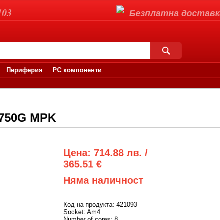
103
Безплатна доставка 
Периферия
PC компоненти
5750G MPK
Цена: 714.88 лв. /
365.51 €
Няма наличност
Код на продукта: 421093
Socket: Am4
Number of cores: 8