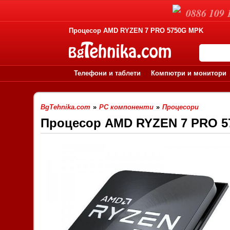
0886 109 
Процесор AMD RYZEN 7 PRO 5750G MPK
Телефони и таблети
Компютри и монитори
BgTehnika.com
»
PC компоненти
»
Процесори
Процесор AMD RYZEN 7 PRO 