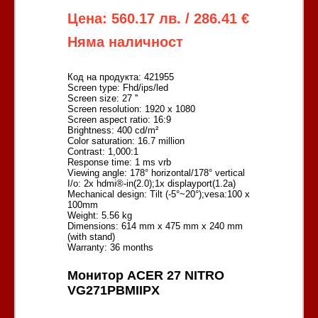
Цена: 560.17 лв. / 286.41 €
Няма наличност
Код на продукта: 421955
Screen type: Fhd/ips/led
Screen size: 27 ''
Screen resolution: 1920 x 1080
Screen aspect ratio: 16:9
Brightness: 400 cd/m²
Color saturation: 16.7 million
Contrast: 1,000:1
Response time: 1 ms vrb
Viewing angle: 178° horizontal/178° vertical
I/o: 2x hdmi®-in(2.0);1x displayport(1.2a)
Mechanical design: Tilt (-5°~20°);vesa:100 x
100mm
Weight: 5.56 kg
Dimensions: 614 mm x 475 mm x 240 mm
(with stand)
Warranty: 36 months
Монитор ACER 27 NITRO
VG271PBMIIPX