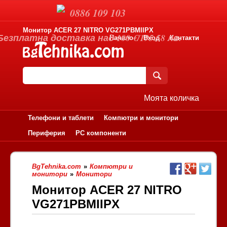
0886 109 103
Монитор ACER 27 NITRO VG271PBMIIPX
Безплатна доставка над 100 €/195.58 лв.
Начало
Вход
Контакти
Моята количка
Телефони и таблети
Компютри и монитори
Периферия
PC компоненти
BgTehnika.com
»
Компютри и
монитори
»
Монитори
Монитор ACER 27 NITRO
VG271PBMIIPX