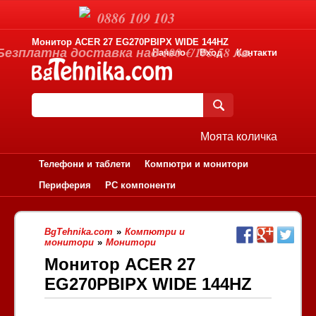
0886 109 103
Монитор ACER 27 EG270PBIPX WIDE 144HZ
Безплатна доставка над 100 €/195.58 лв.
Начало
Вход
Контакти
Моята количка
Телефони и таблети
Компютри и монитори
Периферия
PC компоненти
BgTehnika.com
»
Компютри и
монитори
»
Монитори
Монитор ACER 27
EG270PBIPX WIDE 144HZ