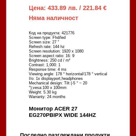
Цена: 433.89 лв. / 221.84 €
Няма наличност
Код на продукта: 421776
Screen type: Fhd/led
Screen size: 27 ''
Refresh rate: 144 hz
Screen resolution: 1920 x 1080
Screen aspect ratio: 16: 9
Brightness: 250 cd / m²
Contrast: 1,000: 1
Response time: 4 ms
Viewing angle: 178 ° horizontal/178 ° vertical
I/o: 1x displayport,headphones
Mechanical design: Tilt (-5 ° ~ 20
°);vesa:100 x 100mm
Weight: 5.30 kg
Warranty: 24 months
Монитор ACER 27
EG270PBIPX WIDE 144HZ
Последно разглеждани продукти