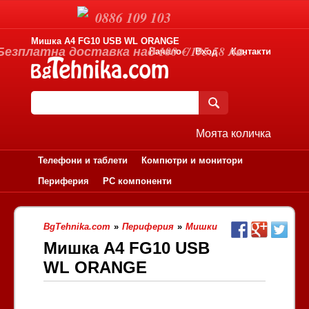
0886 109 103
Мишка A4 FG10 USB WL ORANGE
Безплатна доставка над 100 €/195.58 лв.
Начало
Вход
Контакти
Моята количка
Телефони и таблети
Компютри и монитори
Периферия
PC компоненти
BgTehnika.com
»
Периферия
»
Мишки
Мишка A4 FG10 USB
WL ORANGE