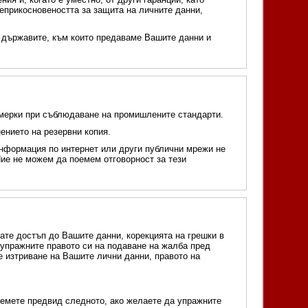
еприкосновеността за защита на личните данни,
са държавите, към които предаваме Вашите данни и
и мерки при съблюдаване на промишлените стандарти.
ението на резервни копия.
информация по интернет или други публични мрежи не
Ние не можем да поемем отговорност за тези
ате достъп до Вашите данни, корекцията на грешки в
упражните правото си на подаване на жалба пред
е изтриване на Вашите лични данни, правото на
вземете предвид следното, ако желаете да упражните