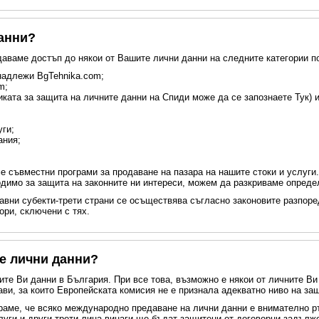
данни?
даваме достъп до някои от Вашите лични данни на следните категории п
инадлежи BgTehnika.com;
m;
ката за защита на личните данни на Спиди може да се запознаете Тук) 
уги;
ания;
е съвместни програми за продаване на пазара на нашите стоки и услуги.
одимо за защита на законните ни интереси, можем да разкриваме опреде
авни субекти-трети страни се осъществява съгласно законовите разпоре
ори, сключени с тях.
е лични данни?
те Ви данни в България. При все това, възможно е някои от личните Ви
ви, за които Европейската комисия не е признала адекватно ниво на за
ираме, че всяко международно предаване на лични данни е внимателно р
уги и други трети лица винаги ще бъдат защитени от договорни задължен