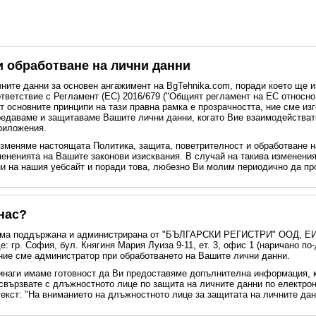
и обработване на лични данни
чните данни за основен ангажимент на BgTehnika.com, поради което ще
тветствие с Регламент (ЕС) 2016/679 ("Общият регламент на ЕС относно
т основните принципи на тази правна рамка е прозрачността, ние сме из
редаваме и защитаваме Вашите лични данни, когато Вие взаимодействате 
риложения.
зменяме настоящата Политика, защита, поветрителност и обработване н
мененията на Вашите законови изисквания. В случай на такива изменени
ни на нашия уебсайт и поради това, любезно Ви молим периодично да п
 нас?
рма поддържана и администрирана от "БЪЛГАРСКИ РЕГИСТРИ" ООД, ЕИК
гр. София, бул. Княгиня Мария Луиза 9-11, ет. 3, офис 1 (наричано по-д
 ние сме администратор при обработването на Вашите лични данни.
винаги имаме готовност да Ви предоставяме допълнителна информация, 
свързвате с длъжностното лице по защита на личните данни по електро
текст: "На вниманието на длъжностното лице за защитата на личните дан