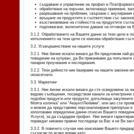
създаване и управление на профил в Платформата
обработване на поръчки, включващо приемане, вал
разрешаване на проблеми, свързани с анулирания н
връщане на продуктите в съответствие със законо
възстановяване на стойността на продуктите съгла
подпомагане, включително даване на отговори на В
3.1.2. Обработването на Вашите данни за тези цели в 
изпълнението на тези цели се изисква обработване съг
3.2. Усъвършенстване на нашите услуги
3.2.1. Ние бихме искали винаги да Ви предложим най-
поведение на купувач, да Ви приканваме да попълвате 
пазарни проучвания и изследвания.
3.2.2. Тези дейности ние базираме на нашите законни и
незасегнати.
3.3. Маркетинг
3.3.1. Ние бихме искали винаги да сте осведомени за 
видове съобщения, посредством канали за електронни с
подобни продукти или продукти, допълващи закупените 
Моята количка" или "Акаунт/Любими", или ако сте прояв
и можем да представяме персонализирани препоръки в 
използваме определени данни относно Вашето поведение
Услуги), за да създадем профил. Ние винаги гарантирам
пораждат никакви правни последици за Вас и не Ви зас
3.3.2. В повечето случаи ние изискваме Вашето предва
съгласие по всяко време като: