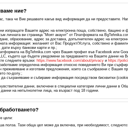
тваме ние?
с, така че Вие решавате какъв вид информация да ни предоставите. На
 ни изпращате Вашите адрес на електронна поща, собствено, бащино и 
м личната ви страница "Моят акаунт" от Платформата на BgTehnika.com
ане, образование, адрес за доставка, допълнителен адрес на електронна
ната информация: желаният от Вас Продукт/Услуга, собствено и фамилно
дати върху банкови карти и пр.;
латформата на BgTehnika.com чрез Вашия профил във Facebook или Googl
 LLC, където ще бъдете уведомени за предаването на Вашите данни на B
ате следните връзки:
https://www.facebook.com/about/privacy
и
https://poli
работваме определена информация относно поведението Ви при сърфира
 преживяване и изготвим предложения, които са съобразени с Вашия пр
ето по-долу.;
да съхраняваме и събираме информация посредством бисквитки (cookies
 чувствителни данни, включени в специални категории лични данни в Об
данни на непълнолетни лица, на възраст под 18 години.
 обработването?
е цели:
аша полза. Тази обща цел може да включва, при необходимост, следното