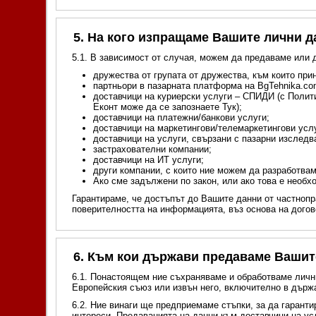
5. На кого изпращаме Вашите лични 
5.1. В зависимост от случая, можем да предаваме или 
дружества от групата от дружества, към които пр
партньори в пазарната платформа на BgTehnika.co
доставчици на куриерски услуги – СПИДИ (с Полити
Еконт може да се запознаете Тук);
доставчици на платежни/банкови услуги;
доставчици на маркетингови/телемаркетингови усл
доставчици на услуги, свързани с пазарни изследв
застрахователни компании;
доставчици на ИТ услуги;
други компании, с които ние можем да разработвам
Ако сме задължени по закон, или ако това е необх
Гарантираме, че достъпът до Вашите данни от частнопр
поверителността на информацията, въз основа на догов
6. Към кои държави предаваме Вашит
6.1. Понастоящем ние съхраняваме и обработваме лични
Европейския съюз или извън него, включително в държа
6.2. Ние винаги ще предприемаме стъпки, за да гарант
интереси. Предаванията на данни към доставчици на усл