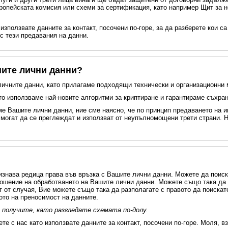
ропейската комисия или схеми за сертификация, като например Щит за н
 използвате данните за контакт, посочени по-горе, за да разберете кои 
 с тези предавания на данни.
шите лични данни?
 личните данни, като прилагаме подходящи технически и организационн
то използваме най-новите алгоритми за криптиране и гарантираме съхран
аме Вашите лични данни, ние сме наясно, че по принцип предаването на 
 могат да се преглеждат и използват от неупълномощени трети страни. 
изнава редица права във връзка с Вашите лични данни. Можете да поиск
ношение на обработването на Вашите лични данни. Можете също така да 
т от случая, Вие можете също така да разполагате с правото да поискат
ото на преносимост на данните.
 получите, като разгледате схемата по-долу.
ете с нас като използвате данните за контакт, посочени по-горе. Моля, 