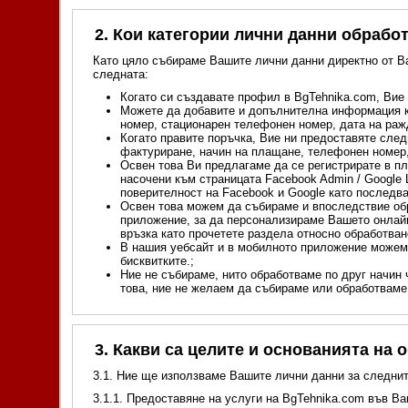
2. Кои категории лични данни обрабо
Като цяло събираме Вашите лични данни директно от Ва
следната:
Когато си създавате профил в BgTehnika.com, Вие
Можете да добавите и допълнителна информация къ
номер, стационарен телефонен номер, дата на ражд
Когато правите поръчка, Вие ни предоставяте след
фактуриране, начин на плащане, телефонен номер, 
Освен това Ви предлагаме да се регистрирате в п
насочени към страницата Facebook Admin / Google
поверителност на Facebook и Google като последв
Освен това можем да събираме и впоследствие об
приложение, за да персонализираме Вашето онлайн
връзка като прочетете раздела относно обработван
В нашия уебсайт и в мобилното приложение можем 
бисквитките.;
Ние не събираме, нито обработваме по друг начин
това, ние не желаем да събираме или обработваме 
3. Какви са целите и основанията на
3.1. Ние ще използваме Вашите лични данни за следнит
3.1.1. Предоставяне на услуги на BgTehnika.com във В