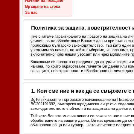
Начини на плащане
Връщане на стока
За нас
Политика за защита, поветрителност 
Ние считаме гарантирането на правото на защита на ли
усилия, за да обработваме Вашите данни при пълно съо
приложимо българско законодателство. Тъй като един о
уведомим за начина, по който събираме, използваме, п
включително чрез нашия уебсайт или чрез мобилните п
Запазваме си правото периодично да актуализираме и и
начина, по който обработваме личните Ви данни или из
за защита, поветрителност и обработване на лични дан
1. Кои сме ние и как да се свържете с
BgTehnika.com е търговското наименование на Платфо
BG202191392, българско юридическо лице със седалище: 
законодателството в областта на защитата на данните,
Тъй като Вашите мнения винаги са важни за нас и ние 
обработването на вашите данни, Ви насърчаваме да се 
обикновена поща или куриер – като изписвате следния 