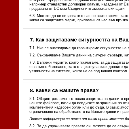
например стандартни договорни клаузи, издадени от Ев
предавани от ЕС към Съединените американски щати.
6.3. Можете да се свързвате с нас по всяко време, като
какви са защитните мерки, прилагани от нас във връзка
7. Как защитаваме сигурността на Ва
7.1. Ние се ангажираме да гарантираме сигурността на
7.2. Съхраняваме Вашите данни на сигурни сървъри, ка
7.3. Въпреки мерките, които прилагаме, за да защитав
е напълно безопасно, като съществува риск данните да
уязвимости на системи, които не са под нашия контрол.
8. Какви са Вашите права?
8.1. Общият регламент относно защитата на данните пр
нашите файлове, и/или да повдигате възражения по от
компетентния надзорен орган или до съда. В зависимос
ограничаване на обработването на Вашите данни и прав
Повече информация за всяко от тези права можете да
8.2. За да упражнявате правата си, можете да се свърж