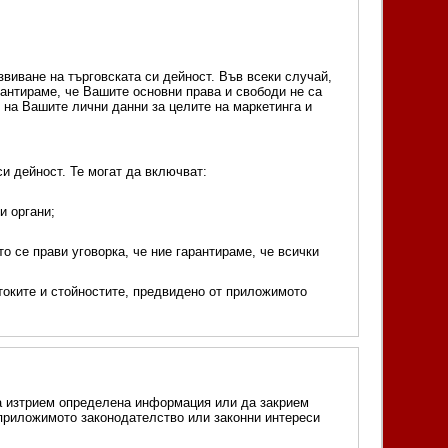
звиване на търговската си дейност. Във всеки случай,
антираме, че Вашите основни права и свободи не са
о на Вашите лични данни за целите на маркетинга и
и дейност. Те могат да включват:
и органи;
о се прави уговорка, че ние гарантираме, че всички
стоките и стойностите, предвидено от приложимото
да изтрием определена информация или да закрием
 приложимото законодателство или законни интереси