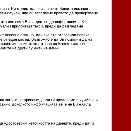
чина, Ви молим да ни изпратите Вашите искания
ивен случай, ние си запазваме правото да проверяваме
гато искането Ви за достъп до информация е без
туални приложими такси, преди да разгледаме
 е особено сложно, или ако сте отправили повече
е от един месец. Възможно е да Ви помолим да ни
 съкратим времето за отговор на Вашето искане.
одите на други субекти на данни.
на кого ги разкриваме, дали ги предаваме в чужбина и
 данни, доколкото информацията вече не Ви е била
а удостоверим неточността на данните, преди да ги