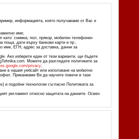
пример, информацията, която получаваме от Вас е
фамилно име;
 като: снимка, пол, прякор, мобилен телефонен
 поща, дати върху банкови карти и пр.;
 име, ЕГН, адрес за доставка, данни за
e. Ако изберете един от тези варианти, ще бъдете
gTehnika.com. Можете да разгледате политиките за
cies.google.com/privacy
;
не в нашия уебсайт или използване на мобилно
офил. Приканваме Ви да научите повече в тази
) и подобни технологии съгласно Политиката за
щият регламент относно защитата на данните. Освен
: