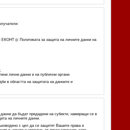
олучатели:
и ЕКОНТ (с Политиката за защита на личните данни на
;
лени лични данни и на публични органи.
дби в областта на защитата на данните и
 данни да бъдат предадени на субекти, намиращи се в
щита на личните данни.
ъководено с цел да се защитят Вашите права и
ия и, когато е уместно, от други гаранции, като