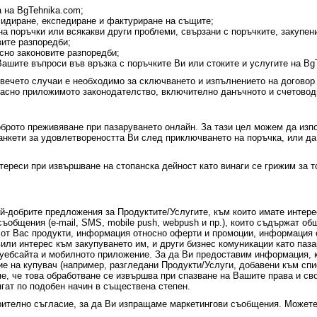
 на BgTehnika.com;
идиране, експедиране и фактуриране на същите;
а поръчки или всякакви други проблеми, свързани с поръчките, закупени
вите разпоредби;
сно законовите разпоредби;
ашите въпроси във връзка с поръчките Ви или стоките и услугите на Bg
повечето случаи е необходимо за сключването и изпълнението на договор
ласно приложимото законодателство, включително данъчното и счетовод
доброто преживяване при пазаруването онлайн. За тази цел можем да и
анкети за удовлетвореността Ви след приключването на поръчка, или да
нтереси при извършване на стопанска дейност като винаги се грижим за 
най-добрите предложения за Продуктите/Услугите, към които имате интер
ъобщения (e-mail, SMS, mobile push, webpush и пр.), които съдържат 
от Вас продукти, информация относно оферти и промоции, информация о
или интерес към закупуването им, и други бизнес комуникации като паз
уебсайта и мобилното приложение. За да Ви предоставим информация, к
 на купувач (например, разгледани Продукти/Услуги, добавени към спи
е, че това обработване се извършва при спазване на Вашите права и сво
ягат по подобен начин в съществена степен.
рително съгласие, за да Ви изпращаме маркетингови съобщения. Можете