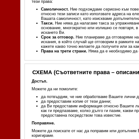
тези права:
Самоличност.
Ние подхождаме сериозно към повер
относно тези записи като използвате адреса на ел
Вашата самоличност, като изискваме допълнителн
Такси.
Ние няма да налагаме такса за упражняване
основание, многократно или излишно се повтаря, 
искането Ви.
Срок за отговор.
Ние планираме да отговаряме на 
искания, в който случай ще отговорим в рамките 
кажете какво точно желаете да получите или за ка
Права на трети страни.
Няма да е необходимо да о
СХЕМА (Съответните права – описани
Достъп.
Можете да ни помолите:
да потвърдим, че ние обработваме Вашите лични д
да предоставим копие от тези данни;
да Ви предоставим информация относно Вашите личн
как ги предпазваме, колко дълго ги пазим, какви 
предоставена посредством това известие.
Поправяне.
Можете да поискате от нас да поправим или допълним В
коригираме.