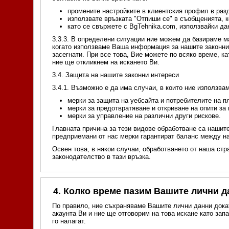
промените настройките в клиентския профил в раз
използвате връзката "Отпиши се" в съобщенията, к
като се свържете с BgTehnika.com, използвайки дан
3.3.3. В определени ситуации ние можем да базираме ма
когато използваме Ваша информация за нашите законни 
засегнати. При все това, Вие можете по всяко време, к
ние ще откликнем на искането Ви.
3.4. Защита на нашите законни интереси
3.4.1. Възможно е да има случаи, в които ние използва
мерки за защита на уебсайта и потребителите на 
мерки за предотвратяване и откриване на опити з
мерки за управление на различни други рискове.
Главната причина за тези видове обработване са нашите
предприемани от нас мерки гарантират баланс между н
Освен това, в някои случаи, обработването от наша стр
законодателство в тази връзка.
4. Колко време пазим Вашите лични 
По правило, ние съхраняваме Вашите лични данни докат
акаунта Ви и ние ще отговорим на това искане като за
го налагат.