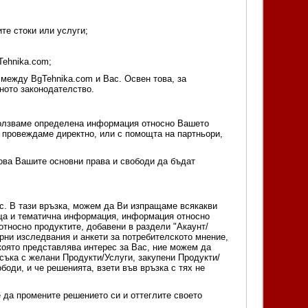
те стоки или услуги;
Tehnika.com;
 между BgTehnika.com и Вас. Освен това, за
ното законодателство.
зползваме определена информация относно Вашето
 провеждаме директно, или с помощта на партньори,
това Вашите основни права и свободи да бъдат
ес. В тази връзка, можем да Ви изпращаме всякакви
обща и тематична информация, информация относно
тносно продуктите, добавени в раздели "Акаунт/
арни изследвания и анкети за потребителското мнение,
оято представлява интерес за Вас, ние можем да
съка с желани Продукти/Услуги, закупени Продукти/
боди, и че решенията, взети във връзка с тях не
 да промените решението си и оттеглите своето