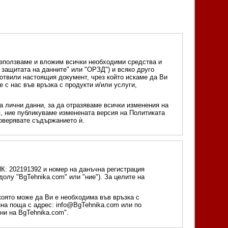
 използваме и вложим всички необходими средства и
 защитата на данните" или "ОРЗД") и всяко друго
готвили настоящия документ, чрез който искаме да Ви
с нас във връзка с продукти и/или услуги,
а лични данни, за да отразяваме всички изменения на
я, ние публикуваме изменената версия на Политиката
роверявате съдържанието ѝ.
: 202191392 и номер на данъчна регистрация
олу "BgTehnika.com" или "ние"). За целите на
която може да Ви е необходима във връзка с
нна поща с адрес: info@BgTehnika.com или по
ни на BgTehnika.com".