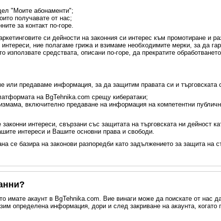
дел "Моите абонаменти";
оито получавате от нас;
ните за контакт по-горе.
ркетинговите си дейности на законния си интерес към промотиране и ра
интереси, ние полагаме грижа и взимаме необходимите мерки, за да гар
ато използвате средствата, описани по-горе, да прекратите обработванет
ме или предаваме информация, за да защитим правата си и търговската с
платформата на BgTehnika.com срещу кибератаки;
а измама, включително предаване на информация на компетентни публичн
 законни интереси, свързани със защитата на търговската ни дейност кат
ашите интереси и Вашите основни права и свободи.
ана се базира на законови разпоредби като задължението за защита на 
данни?
о имате акаунт в BgTehnika.com. Вие винаги може да поискате от нас 
пазим определена информация, дори и след закриване на акаунта, когато