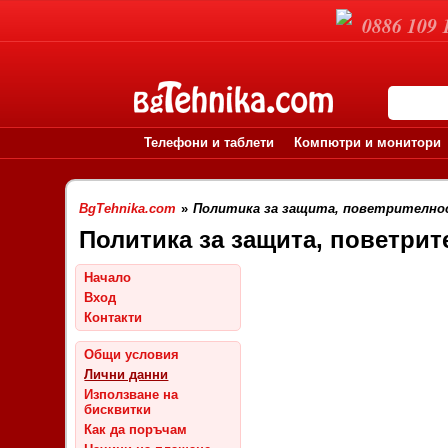
0886 109 
Телефони и таблети
Компютри и монитори
BgTehnika.com
»
Политика за защита, поветрителнос
Политика за защита, поветрит
Начало
Вход
Контакти
Общи условия
Лични данни
Използване на
бисквитки
Как да поръчам