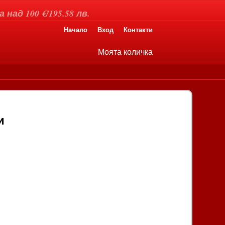
над 100 €/195.58 лв.
Начало
Вход
Контакти
Моята количка
и