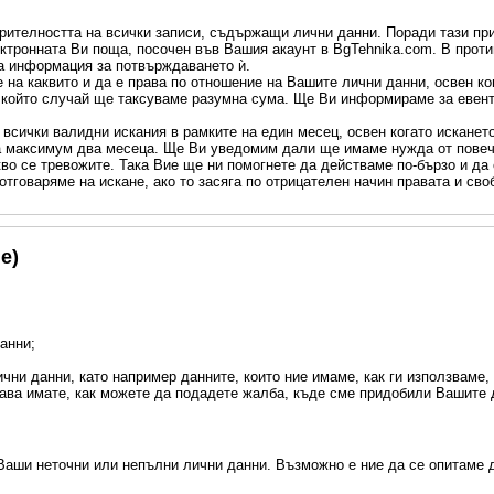
ителността на всички записи, съдържащи лични данни. Поради тази при
ектронната Ви поща, посочен във Вашия акаунт в BgTehnika.com. В прот
а информация за потвърждаването ѝ.
 на каквито и да е права по отношение на Вашите лични данни, освен ко
в който случай ще таксуваме разумна сума. Ще Ви информираме за евен
всички валидни искания в рамките на един месец, освен когато искането
на максимум два месеца. Ще Ви уведомим дали ще имаме нужда от повеч
кво се тревожите. Така Вие ще ни помогнете да действаме по-бързо и да
тговаряме на искане, ако то засяга по отрицателен начин правата и своб
е)
анни;
и данни, като например данните, които ние имаме, как ги използваме, 
права имате, как можете да подадете жалба, къде сме придобили Вашите
аши неточни или непълни лични данни. Възможно е ние да се опитаме д