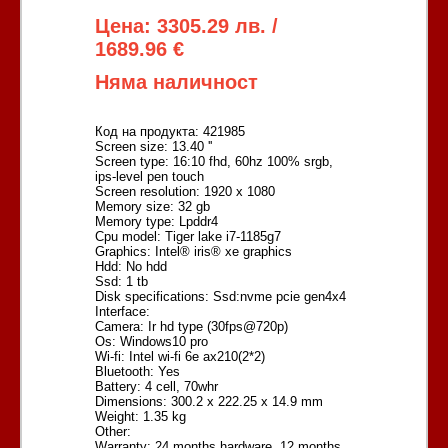
Цена: 3305.29 лв. /
1689.96 €
Няма наличност
Код на продукта: 421985
Screen size: 13.40 ''
Screen type: 16:10 fhd, 60hz 100% srgb,
ips-level pen touch
Screen resolution: 1920 x 1080
Memory size: 32 gb
Memory type: Lpddr4
Cpu model: Tiger lake i7-1185g7
Graphics: Intel® iris® xe graphics
Hdd: No hdd
Ssd: 1 tb
Disk specifications: Ssd:nvme pcie gen4x4
Interface:
Camera: Ir hd type (30fps@720p)
Os: Windows10 pro
Wi-fi: Intel wi-fi 6e ax210(2*2)
Bluetooth: Yes
Battery: 4 cell, 70whr
Dimensions: 300.2 x 222.25 x 14.9 mm
Weight: 1.35 kg
Other:
Warranty: 24 months hardware, 12 months