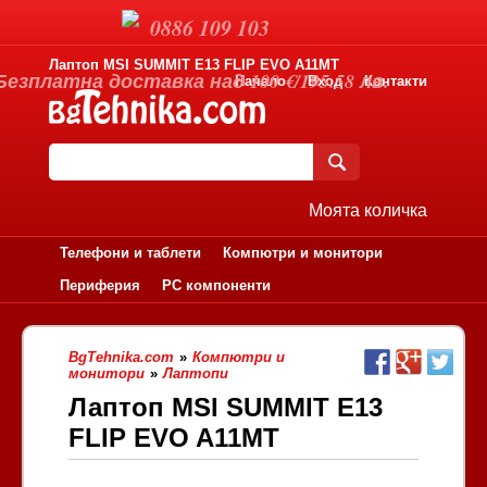
0886 109 103
Лаптоп MSI SUMMIT E13 FLIP EVO A11MT
Безплатна доставка над 100 €/195.58 лв.
Начало
Вход
Контакти
Моята количка
Телефони и таблети
Компютри и монитори
Периферия
PC компоненти
BgTehnika.com
»
Компютри и
монитори
»
Лаптопи
Лаптоп MSI SUMMIT E13
FLIP EVO A11MT