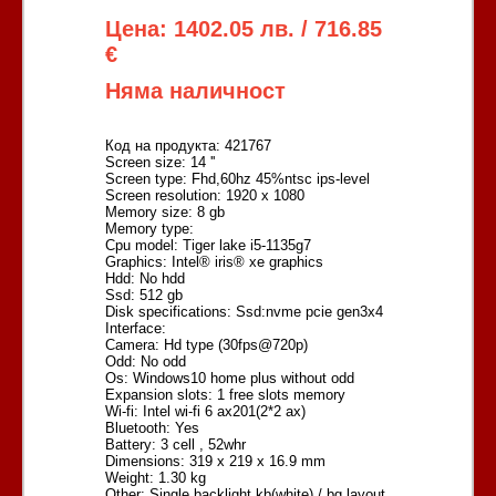
Цена: 1402.05 лв. / 716.85
€
Няма наличност
Код на продукта: 421767
Screen size: 14 ''
Screen type: Fhd,60hz 45%ntsc ips-level
Screen resolution: 1920 x 1080
Memory size: 8 gb
Memory type:
Cpu model: Tiger lake i5-1135g7
Graphics: Intel® iris® xe graphics
Hdd: No hdd
Ssd: 512 gb
Disk specifications: Ssd:nvme pcie gen3x4
Interface:
Camera: Hd type (30fps@720p)
Odd: No odd
Os: Windows10 home plus without odd
Expansion slots: 1 free slots memory
Wi-fi: Intel wi-fi 6 ax201(2*2 ax)
Bluetooth: Yes
Battery: 3 cell , 52whr
Dimensions: 319 x 219 x 16.9 mm
Weight: 1.30 kg
Other: Single backlight kb(white) / bg layout