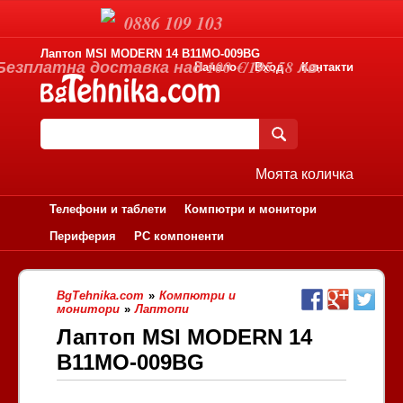
0886 109 103
Лаптоп MSI MODERN 14 B11MO-009BG
Безплатна доставка над 100 €/195.58 лв.
Начало
Вход
Контакти
Моята количка
Телефони и таблети
Компютри и монитори
Периферия
PC компоненти
BgTehnika.com
»
Компютри и
монитори
»
Лаптопи
Лаптоп MSI MODERN 14
B11MO-009BG