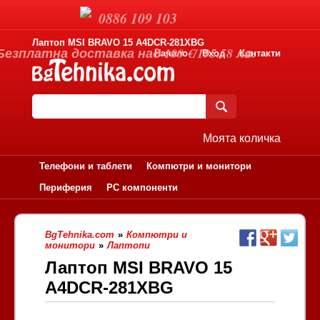
0886 109 103
Лаптоп MSI BRAVO 15 A4DCR-281XBG
Безплатна доставка над 100 €/195.58 лв.
Начало
Вход
Контакти
Моята количка
Телефони и таблети
Компютри и монитори
Периферия
PC компоненти
BgTehnika.com
»
Компютри и
монитори
»
Лаптопи
Лаптоп MSI BRAVO 15
A4DCR-281XBG