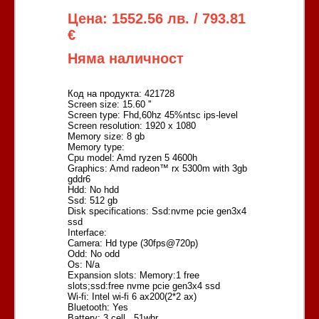
Цена: 1552.56 лв. / 793.81
€
Няма наличност
Код на продукта: 421728
Screen size: 15.60 ''
Screen type: Fhd,60hz 45%ntsc ips-level
Screen resolution: 1920 x 1080
Memory size: 8 gb
Memory type:
Cpu model: Amd ryzen 5 4600h
Graphics: Amd radeon™ rx 5300m with 3gb
gddr6
Hdd: No hdd
Ssd: 512 gb
Disk specifications: Ssd:nvme pcie gen3x4
ssd
Interface:
Camera: Hd type (30fps@720p)
Odd: No odd
Os: N/a
Expansion slots: Memory:1 free
slots;ssd:free nvme pcie gen3x4 ssd
Wi-fi: Intel wi-fi 6 ax200(2*2 ax)
Bluetooth: Yes
Battery: 3 cell , 51whr