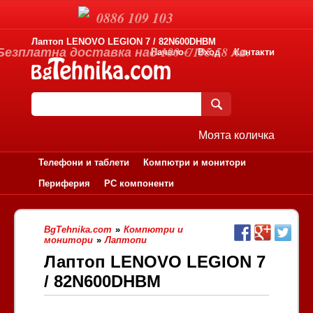
0886 109 103
Лаптоп LENOVO LEGION 7 / 82N600DHBM
Безплатна доставка над 100 €/195.58 лв.
Начало
Вход
Контакти
Моята количка
Телефони и таблети
Компютри и монитори
Периферия
PC компоненти
BgTehnika.com
»
Компютри и
монитори
»
Лаптопи
Лаптоп LENOVO LEGION 7
/ 82N600DHBM