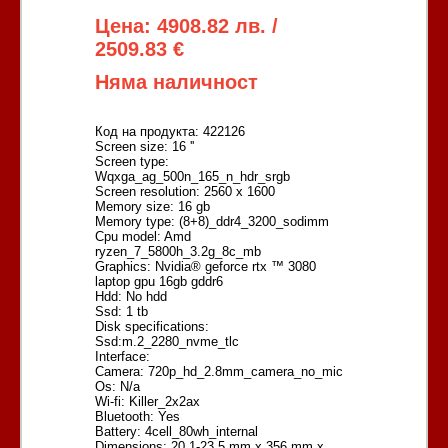
Цена: 4908.82 лв. /
2509.83 €
Няма наличност
Код на продукта: 422126
Screen size: 16 ''
Screen type:
Wqxga_ag_500n_165_n_hdr_srgb
Screen resolution: 2560 x 1600
Memory size: 16 gb
Memory type: (8+8)_ddr4_3200_sodimm
Cpu model: Amd
ryzen_7_5800h_3.2g_8c_mb
Graphics: Nvidia® geforce rtx ™ 3080
laptop gpu 16gb gddr6
Hdd: No hdd
Ssd: 1 tb
Disk specifications:
Ssd:m.2_2280_nvme_tlc
Interface:
Camera: 720p_hd_2.8mm_camera_no_mic
Os: N/a
Wi-fi: Killer_2x2ax
Bluetooth: Yes
Battery: 4cell_80wh_internal
Dimensions: 20.1-23.5 mm x 356 mm x