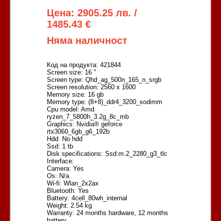
Цена: 2905.25 лв. /
1485.43 €
Няма наличност
Код на продукта: 421844
Screen size: 16 ''
Screen type: Qhd_ag_500n_165_n_srgb
Screen resolution: 2560 x 1600
Memory size: 16 gb
Memory type: (8+8)_ddr4_3200_sodimm
Cpu model: Amd
ryzen_7_5800h_3.2g_8c_mb
Graphics: Nvidia® geforce
rtx3060_6gb_g6_192b
Hdd: No hdd
Ssd: 1 tb
Disk specifications: Ssd:m.2_2280_g3_tlc
Interface:
Camera: Yes
Os: N/a
Wi-fi: Wlan_2x2ax
Bluetooth: Yes
Battery: 4cell_80wh_internal
Weight: 2.54 kg
Warranty: 24 months hardware, 12 months
battery