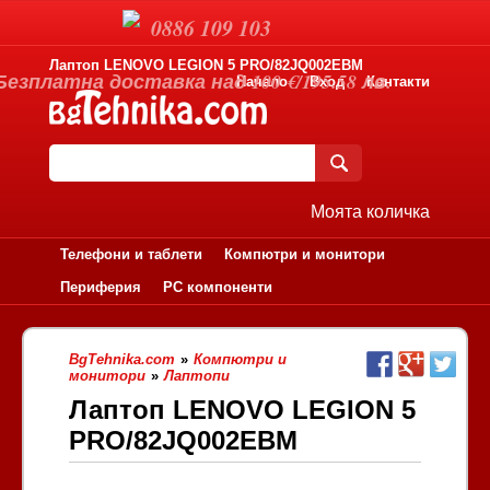
0886 109 103
Лаптоп LENOVO LEGION 5 PRO/82JQ002EBM
Безплатна доставка над 100 €/195.58 лв.
Начало
Вход
Контакти
Моята количка
Телефони и таблети
Компютри и монитори
Периферия
PC компоненти
BgTehnika.com
»
Компютри и
монитори
»
Лаптопи
Лаптоп LENOVO LEGION 5
PRO/82JQ002EBM