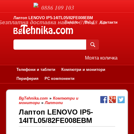
0886 109 103
Лаптоп LENOVO IP5-14ITL05/82FE008EBM
Безплатна доставка над 100 €/195.58 лв.
Начало
Вход
Контакти
Моята количка
Телефони и таблети
Компютри и монитори
Периферия
PC компоненти
BgTehnika.com
»
Компютри и
монитори
»
Лаптопи
Лаптоп LENOVO IP5-
14ITL05/82FE008EBM