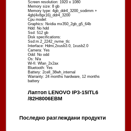
Screen resolution: 1920 x 1080
Memory size: 8 gb
Memory type: 4gb_ddr4_3200_sodimm +
4gb(4x8gx16)_ddr4_3200
Cpu model:
Graphics: Nvidia mx350_2gb_g5_64b
Hdd: No hdd
Ssd: 512 gb
Disk specifications:
Ssd:m.2_2242_nvme_tlc
Interface: Hdmi,2xusb3.0, 1xusb2.0
Camera: Yes
Odd: No odd
Os: N/a
Wi-fi: Wlan_2x2ax
Bluetooth: Yes
Battery: 2cell_38wh_internal
Warranty: 24 months hardware, 12 months
battery
Лаптоп LENOVO IP3-15ITL6
/82H8006EBM
Последно разглеждани продукти