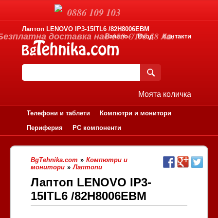
0886 109 103
Лаптоп LENOVO IP3-15ITL6 /82H8006EBM
Безплатна доставка над 100 €/195.58 лв.
Начало
Вход
Контакти
Моята количка
Телефони и таблети
Компютри и монитори
Периферия
PC компоненти
BgTehnika.com
»
Компютри и
монитори
»
Лаптопи
Лаптоп LENOVO IP3-
15ITL6 /82H8006EBM