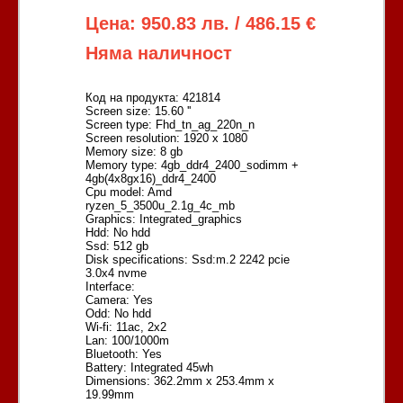
Цена: 950.83 лв. / 486.15 €
Няма наличност
Код на продукта: 421814
Screen size: 15.60 ''
Screen type: Fhd_tn_ag_220n_n
Screen resolution: 1920 x 1080
Memory size: 8 gb
Memory type: 4gb_ddr4_2400_sodimm +
4gb(4x8gx16)_ddr4_2400
Cpu model: Amd
ryzen_5_3500u_2.1g_4c_mb
Graphics: Integrated_graphics
Hdd: No hdd
Ssd: 512 gb
Disk specifications: Ssd:m.2 2242 pcie
3.0x4 nvme
Interface:
Camera: Yes
Odd: No hdd
Wi-fi: 11ac, 2x2
Lan: 100/1000m
Bluetooth: Yes
Battery: Integrated 45wh
Dimensions: 362.2mm x 253.4mm x
19.99mm