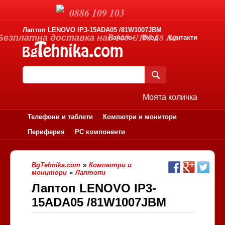
0886 109 103
Лаптоп LENOVO IP3-15ADA05 /81W1007JBM
Безплатна доставка над 100 €/195.58 лв.
Начало
Вход
Контакти
Моята количка
Телефони и таблети
Компютри и монитори
Периферия
PC компоненти
BgTehnika.com
»
Компютри и
монитори
»
Лаптопи
Лаптоп LENOVO IP3-
15ADA05 /81W1007JBM