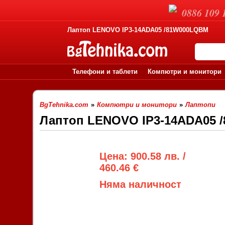
0886 109 
Лаптоп LENOVO IP3-14ADA05 /81W000LQBM
Телефони и таблети
Компютри и монитори
BgTehnika.com
»
Компютри и монитори
»
Лаптопи
Лаптоп LENOVO IP3-14ADA05 
Цена: 900.58 лв. /
460.46 €
Няма наличност