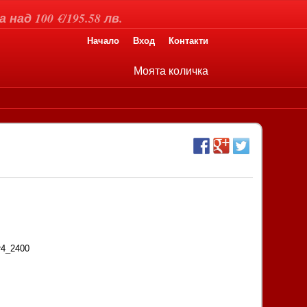
над 100 €/195.58 лв.
Начало
Вход
Контакти
Моята количка
r4_2400