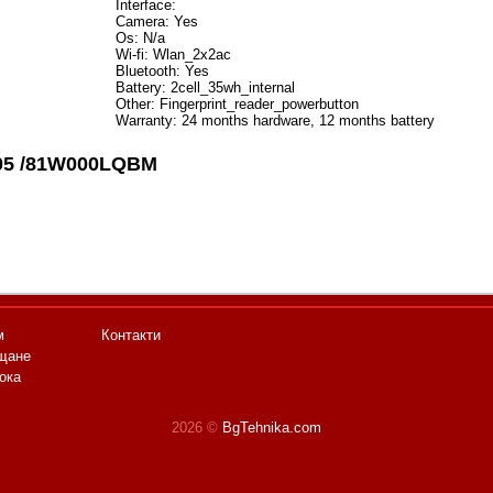
Interface:
Camera: Yes
Os: N/a
Wi-fi: Wlan_2x2ac
Bluetooth: Yes
Battery: 2cell_35wh_internal
Other: Fingerprint_reader_powerbutton
Warranty: 24 months hardware, 12 months battery
05 /81W000LQBM
м
Контакти
щане
ока
2026 ©
BgTehnika.com