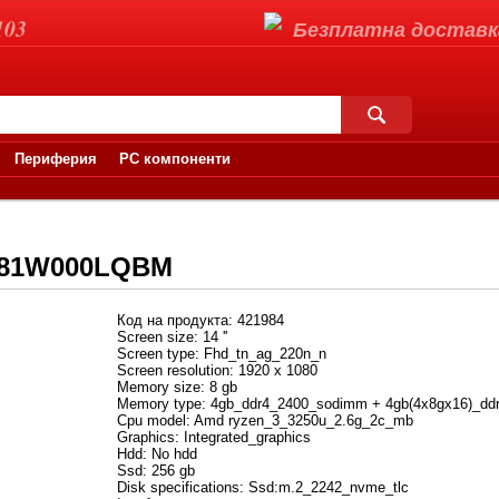
103
Безплатна доставка 
Периферия
PC компоненти
/81W000LQBM
Код на продукта: 421984
Screen size: 14 ''
Screen type: Fhd_tn_ag_220n_n
Screen resolution: 1920 x 1080
Memory size: 8 gb
Memory type: 4gb_ddr4_2400_sodimm + 4gb(4x8gx16)_dd
Cpu model: Amd ryzen_3_3250u_2.6g_2c_mb
Graphics: Integrated_graphics
Hdd: No hdd
Ssd: 256 gb
Disk specifications: Ssd:m.2_2242_nvme_tlc