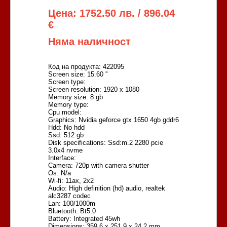
Цена: 1752.50 лв. / 896.04
€
Няма наличност
Код на продукта: 422095
Screen size: 15.60 ''
Screen type:
Screen resolution: 1920 x 1080
Memory size: 8 gb
Memory type:
Cpu model:
Graphics: Nvidia geforce gtx 1650 4gb gddr6
Hdd: No hdd
Ssd: 512 gb
Disk specifications: Ssd:m.2 2280 pcie
3.0x4 nvme
Interface:
Camera: 720p with camera shutter
Os: N/a
Wi-fi: 11ax, 2x2
Audio: High definition (hd) audio, realtek
alc3287 codec
Lan: 100/1000m
Bluetooth: Bt5.0
Battery: Integrated 45wh
Dimensions: 359.6 x 251.9 x 24.2 mm