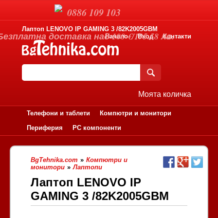
0886 109 103
Лаптоп LENOVO IP GAMING 3 /82K2005GBM
Безплатна доставка над 100 €/195.58 лв.
Начало
Вход
Контакти
Моята количка
Телефони и таблети
Компютри и монитори
Периферия
PC компоненти
BgTehnika.com
»
Компютри и
монитори
»
Лаптопи
Лаптоп LENOVO IP
GAMING 3 /82K2005GBM