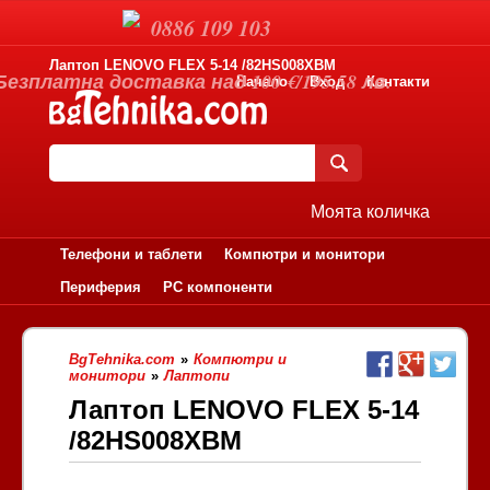
0886 109 103
Лаптоп LENOVO FLEX 5-14 /82HS008XBM
Безплатна доставка над 100 €/195.58 лв.
Начало
Вход
Контакти
Моята количка
Телефони и таблети
Компютри и монитори
Периферия
PC компоненти
BgTehnika.com
»
Компютри и
монитори
»
Лаптопи
Лаптоп LENOVO FLEX 5-14
/82HS008XBM