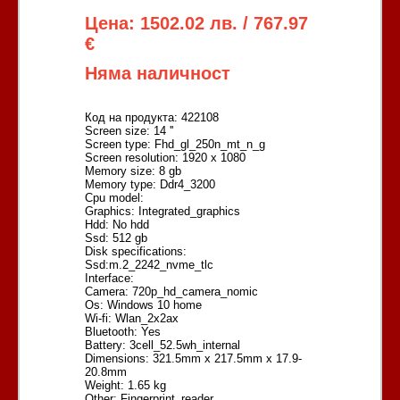
Цена: 1502.02 лв. / 767.97
€
Няма наличност
Код на продукта: 422108
Screen size: 14 ''
Screen type: Fhd_gl_250n_mt_n_g
Screen resolution: 1920 x 1080
Memory size: 8 gb
Memory type: Ddr4_3200
Cpu model:
Graphics: Integrated_graphics
Hdd: No hdd
Ssd: 512 gb
Disk specifications:
Ssd:m.2_2242_nvme_tlc
Interface:
Camera: 720p_hd_camera_nomic
Os: Windows 10 home
Wi-fi: Wlan_2x2ax
Bluetooth: Yes
Battery: 3cell_52.5wh_internal
Dimensions: 321.5mm x 217.5mm x 17.9-
20.8mm
Weight: 1.65 kg
Other: Fingerprint_reader