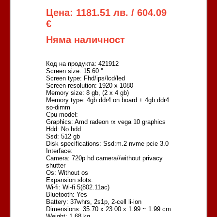
Цена: 1181.51 лв. / 604.09
€
Няма наличност
Код на продукта: 421912
Screen size: 15.60 ''
Screen type: Fhd/ips/lcd/led
Screen resolution: 1920 x 1080
Memory size: 8 gb, (2 x 4 gb)
Memory type: 4gb ddr4 on board + 4gb ddr4
so-dimm
Cpu model:
Graphics: Amd radeon rx vega 10 graphics
Hdd: No hdd
Ssd: 512 gb
Disk specifications: Ssd:m.2 nvme pcie 3.0
Interface:
Camera: 720p hd camera//without privacy
shutter
Os: Without os
Expansion slots:
Wi-fi: Wi-fi 5(802.11ac)
Bluetooth: Yes
Battery: 37whrs, 2s1p, 2-cell li-ion
Dimensions: 35.70 x 23.00 x 1.99 ~ 1.99 cm
Weight: 1.68 kg