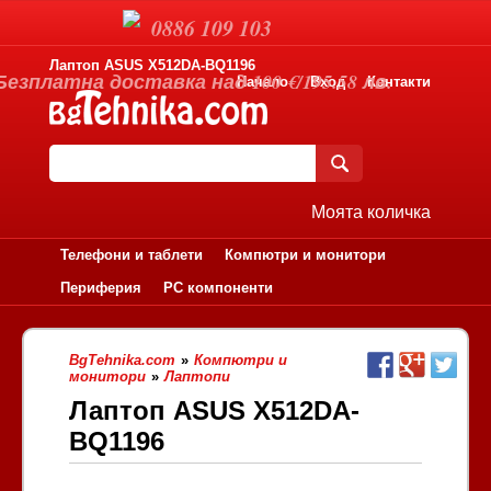
0886 109 103
Лаптоп ASUS X512DA-BQ1196
Безплатна доставка над 100 €/195.58 лв.
Начало
Вход
Контакти
Моята количка
Телефони и таблети
Компютри и монитори
Периферия
PC компоненти
BgTehnika.com
»
Компютри и
монитори
»
Лаптопи
Лаптоп ASUS X512DA-
BQ1196