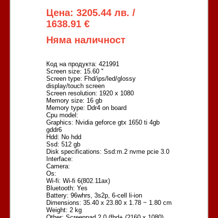
Цена: 3205.44 лв. /
1638.91 €
Няма наличност
Код на продукта: 421991
Screen size: 15.60 ''
Screen type: Fhd/ips/led/glossy
display/touch screen
Screen resolution: 1920 x 1080
Memory size: 16 gb
Memory type: Ddr4 on board
Cpu model:
Graphics: Nvidia geforce gtx 1650 ti 4gb
gddr6
Hdd: No hdd
Ssd: 512 gb
Disk specifications: Ssd:m.2 nvme pcie 3.0
Interface:
Camera:
Os:
Wi-fi: Wi-fi 6(802.11ax)
Bluetooth: Yes
Battery: 96whrs, 3s2p, 6-cell li-ion
Dimensions: 35.40 x 23.80 x 1.78 ~ 1.80 cm
Weight: 2 kg
Other: Screenpad 2.0 (fhd+ (2160 x 1080)