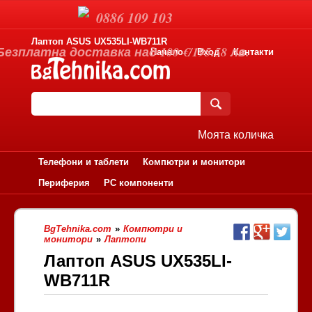
0886 109 103
Лаптоп ASUS UX535LI-WB711R
Безплатна доставка над 100 €/195.58 лв.
Начало
Вход
Контакти
Моята количка
Телефони и таблети
Компютри и монитори
Периферия
PC компоненти
BgTehnika.com
»
Компютри и
монитори
»
Лаптопи
Лаптоп ASUS UX535LI-
WB711R