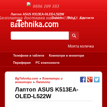
0886 109 103
Лаптоп ASUS K513EA-OLED-L522W
Безплатна доставка над 100 €/195.58 лв.
Начало
Вход
Контакти
Моята количка
Телефони и таблети
Компютри и монитори
Периферия
PC компоненти
BgTehnika.com
»
Компютри и
монитори
»
Лаптопи
Лаптоп ASUS K513EA-
OLED-L522W