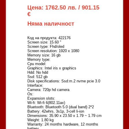
Цена: 1762.50 лв. / 901.15
€
Няма наличност
Код на продукта: 422176
Screen size: 15.60 ''
Screen type: Fhd/oled
Screen resolution: 1920 x 1080
Memory size: 16 gb
Memory type:
Cpu model:
Graphics: Intel iris x graphics
Hdd: No hdd
Ssd: 512 gb
Disk specifications: Ssd:m.2 nvme pcie 3.0
Interface:
Camera: 720p hd camera
Os:
Expansion slots:
Wi-fi: Wi-fi 6(802.11ax)
Bluetooth: Bluetooth 5.0 (dual band) 2*2
Battery: 42whrs, 3s1p, 3-cell li-ion
Dimensions: 35.90 x 23.50 x 1.79 ~ 1.79 cm
Weight: 1.80 kg
Warranty: 24 months hardware, 12 months
battery