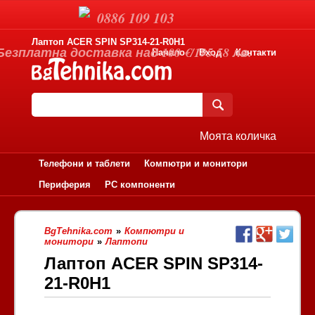
0886 109 103
Лаптоп ACER SPIN SP314-21-R0H1
Безплатна доставка над 100 €/195.58 лв.
Начало
Вход
Контакти
Моята количка
Телефони и таблети
Компютри и монитори
Периферия
PC компоненти
BgTehnika.com
»
Компютри и
монитори
»
Лаптопи
Лаптоп ACER SPIN SP314-
21-R0H1