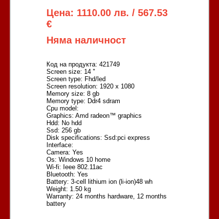
Цена: 1110.00 лв. / 567.53
€
Няма наличност
Код на продукта: 421749
Screen size: 14 ''
Screen type: Fhd/led
Screen resolution: 1920 x 1080
Memory size: 8 gb
Memory type: Ddr4 sdram
Cpu model:
Graphics: Amd radeon™ graphics
Hdd: No hdd
Ssd: 256 gb
Disk specifications: Ssd:pci express
Interface:
Camera: Yes
Os: Windows 10 home
Wi-fi: Ieee 802.11ac
Bluetooth: Yes
Battery: 3-cell lithium ion (li-ion)48 wh
Weight: 1.50 kg
Warranty: 24 months hardware, 12 months
battery