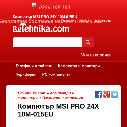
0886 109 103
Компютър MSI PRO 24X 10M-015EU
Безплатна доставка над 100 €/195.58 лв.
Начало
Вход
Контакти
Моята количка
Телефони и таблети
Компютри и монитори
Периферия
PC компоненти
BgTehnika.com
»
Компютри и
монитори
»
Настолни компютри
Компютър MSI PRO 24X
10M-015EU