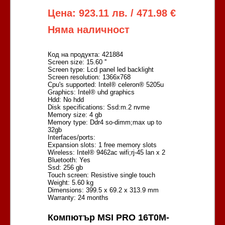
Цена: 923.11 лв. / 471.98 €
Няма наличност
Код на продукта: 421884
Screen size: 15.60 ''
Screen type: Lcd panel led backlight
Screen resolution: 1366x768
Cpu's supported: Intel® celeron® 5205u
Graphics: Intel® uhd graphics
Hdd: No hdd
Disk specifications: Ssd:m.2 nvme
Memory size: 4 gb
Memory type: Ddr4 so-dimm;max up to
32gb
Interfaces/ports:
Expansion slots: 1 free memory slots
Wireless: Intel® 9462ac wifi;rj-45 lan x 2
Bluetooth: Yes
Ssd: 256 gb
Touch screen: Resistive single touch
Weight: 5.60 kg
Dimensions: 399.5 x 69.2 x 313.9 mm
Warranty: 24 months
Компютър MSI PRO 16T0M-