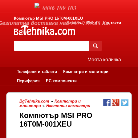
0886 109 103
Компютър MSI PRO 16T0M-001XEU
Безплатна доставка над 100 €/195.58 лв.
Начало
Вход
Контакти
Моята количка
Телефони и таблети
Компютри и монитори
Периферия
PC компоненти
BgTehnika.com
»
Компютри и
монитори
»
Настолни компютри
Компютър MSI PRO
16T0M-001XEU