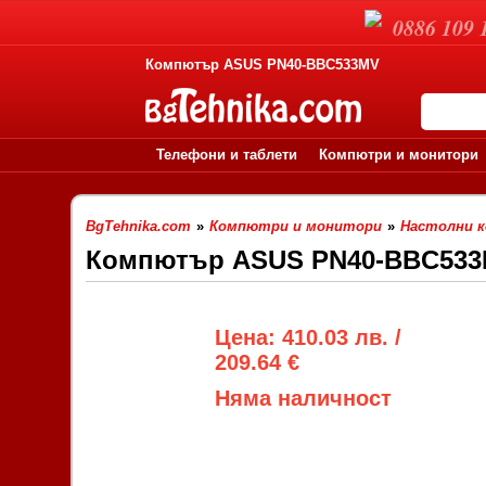
0886 109 
Компютър ASUS PN40-BBC533MV
Телефони и таблети
Компютри и монитори
BgTehnika.com
»
Компютри и монитори
»
Настолни 
Компютър ASUS PN40-BBC53
Цена: 410.03 лв. /
209.64 €
Няма наличност