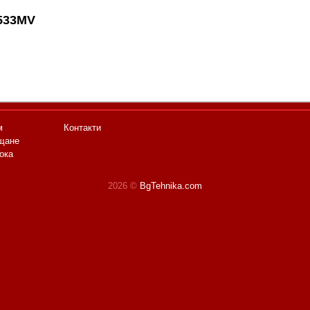
533MV
м
Контакти
щане
ока
2026 ©
BgTehnika.com