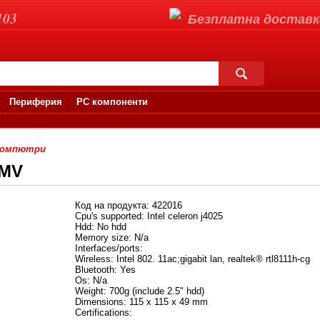
103
Безплатна доставка 
Периферия
PC компоненти
компютри
3MV
Код на продукта: 422016
Cpu's supported: Intel celeron j4025
Hdd: No hdd
Memory size: N/a
Interfaces/ports:
Wireless: Intel 802. 11ac;gigabit lan, realtek® rtl8111h-cg
Bluetooth: Yes
Os: N/a
Weight: 700g (include 2.5" hdd)
Dimensions: 115 x 115 x 49 mm
Certifications: