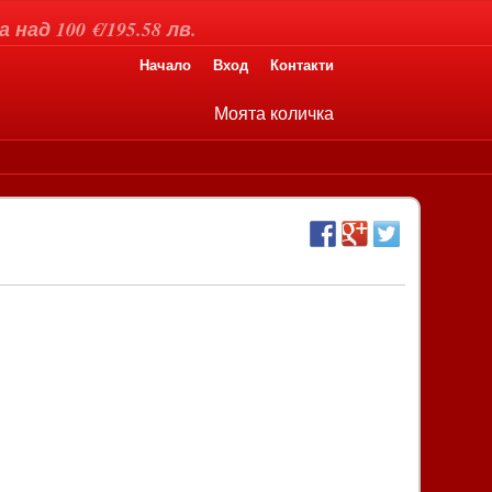
над 100 €/195.58 лв.
Начало
Вход
Контакти
Моята количка