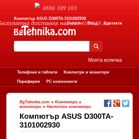
0886 109 103
Компютър ASUS D300TA-3101002930
Безплатна доставка над 100 €/195.58 лв.
Начало
Вход
Контакти
Моята количка
Телефони и таблети
Компютри и монитори
Периферия
PC компоненти
BgTehnika.com
»
Компютри и
монитори
»
Настолни компютри
Компютър ASUS D300TA-
3101002930