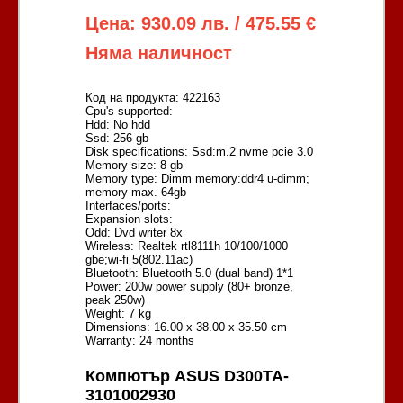
Цена: 930.09 лв. / 475.55 €
Няма наличност
Код на продукта: 422163
Cpu's supported:
Hdd: No hdd
Ssd: 256 gb
Disk specifications: Ssd:m.2 nvme pcie 3.0
Memory size: 8 gb
Memory type: Dimm memory:ddr4 u-dimm;
memory max. 64gb
Interfaces/ports:
Expansion slots:
Odd: Dvd writer 8x
Wireless: Realtek rtl8111h 10/100/1000
gbe;wi-fi 5(802.11ac)
Bluetooth: Bluetooth 5.0 (dual band) 1*1
Power: 200w power supply (80+ bronze,
peak 250w)
Weight: 7 kg
Dimensions: 16.00 x 38.00 x 35.50 cm
Warranty: 24 months
Компютър ASUS D300TA-
3101002930