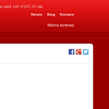
над 100 €/195.58 лв.
Начало
Вход
Контакти
Моята количка