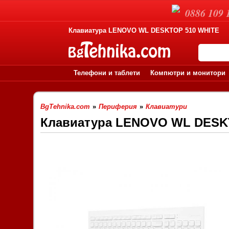
0886 109 
Клавиатура LENOVO WL DESKTOP 510 WHITE
Телефони и таблети
Компютри и монитори
BgTehnika.com
»
Периферия
»
Клавиатури
Клавиатура LENOVO WL DESK