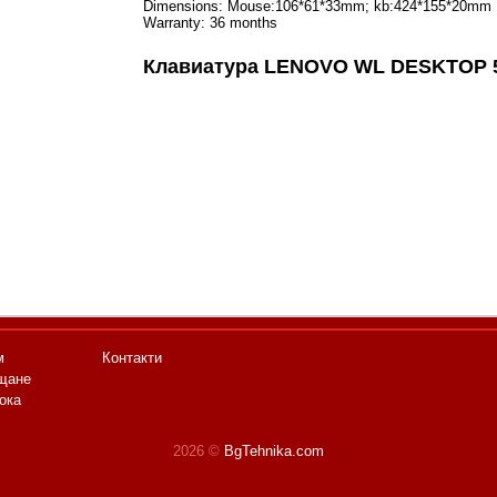
Dimensions: Mouse:106*61*33mm; kb:424*155*20mm
Warranty: 36 months
Клавиатура LENOVO WL DESKTOP 
м
Контакти
щане
ока
2026 ©
BgTehnika.com