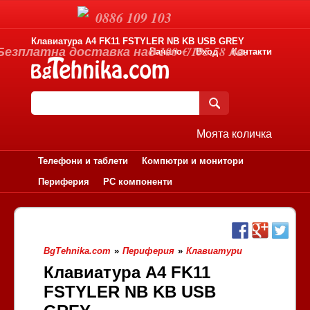
0886 109 103
Клавиатура A4 FK11 FSTYLER NB KB USB GREY
Безплатна доставка над 100 €/195.58 лв.
Начало
Вход
Контакти
Моята количка
Телефони и таблети
Компютри и монитори
Периферия
PC компоненти
BgTehnika.com
»
Периферия
»
Клавиатури
Клавиатура A4 FK11
FSTYLER NB KB USB