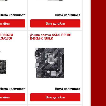
Няма наличност
Няма наличност
етайли
Виж детайли
SI B660M
Дънна платка ASUS PRIME
LGA1700
B460M-K /BULK
Няма наличност
Няма наличност
етайли
Виж детайли