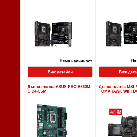
Няма наличност
Ня
Виж детайли
Виж дет
Дънна платка ASUS PRO B660M-
Дънна платка MSI
C D4-CSM
TOMAHAWK WIFI D