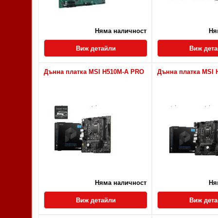
Няма наличност
Ня
Виж детайли
Виж дет
Дънна платка MSI H510M-A PRO
Дънна платка MSI
Няма наличност
Ня
Виж детайли
Виж дет