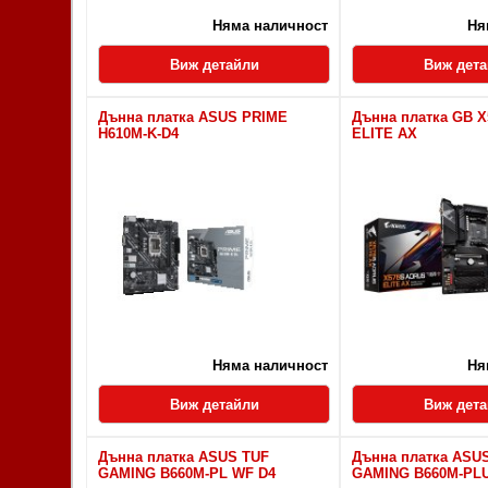
Няма наличност
Ня
Виж детайли
Виж дет
Дънна платка ASUS PRIME
Дънна платка GB 
H610M-K-D4
ELITE AX
Няма наличност
Ня
Виж детайли
Виж дет
Дънна платка ASUS TUF
Дънна платка ASU
GAMING B660M-PL WF D4
GAMING B660M-PL