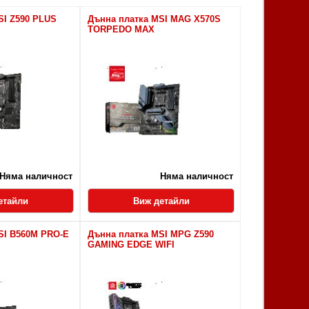
SI Z590 PLUS
Дънна платка MSI MAG X570S
TORPEDO MAX
Няма наличност
Няма наличност
етайли
Виж детайли
SI B560M PRO-E
Дънна платка MSI MPG Z590
GAMING EDGE WIFI