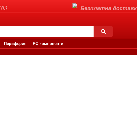
103
Безплатна доставка 
Периферия
PC компоненти