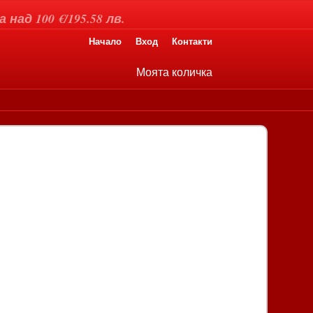
над 100 €/195.58 лв.
Начало
Вход
Контакти
Моята количка