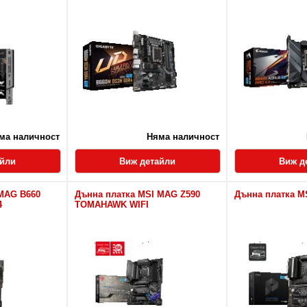
ма наличност
Няма наличност
айли
Виж детайли
Виж д
 MAG B660
Дънна платка MSI MAG Z590
Дънна платка M
4
TOMAHAWK WIFI