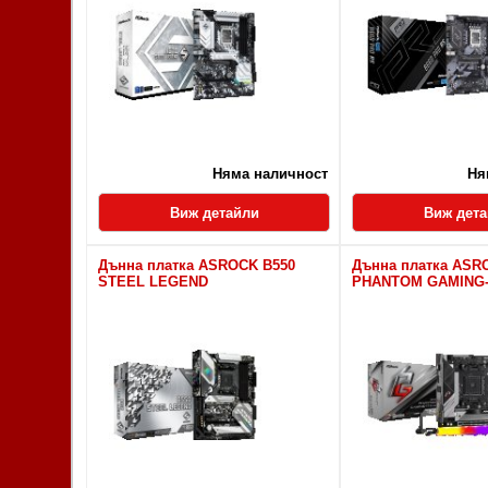
Няма наличност
Ня
Виж детайли
Виж дет
Дънна платка ASROCK B550
Дънна платка ASR
STEEL LEGEND
PHANTOM GAMING-