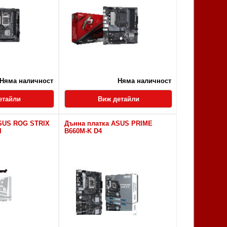
Няма наличност
Няма наличност
етайли
Виж детайли
SUS ROG STRIX
Дънна платка ASUS PRIME
I
B660M-K D4