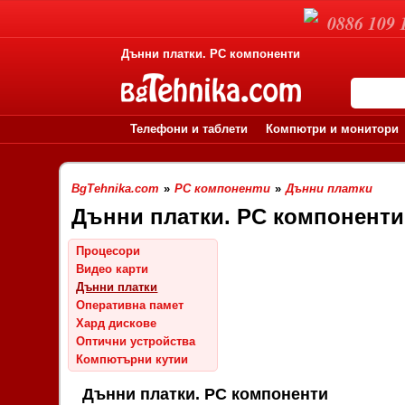
0886 109 
Дънни платки. PC компоненти
Телефони и таблети
Компютри и монитори
BgTehnika.com
»
PC компоненти
»
Дънни платки
Дънни платки. PC компоненти
Процесори
Видео карти
Дънни платки
Оперативна памет
Хард дискове
Оптични устройства
Компютърни кутии
Дънни платки. PC компоненти