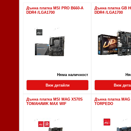
Дънна платка MSI PRO B660-A
Дънна платка GB 
DDR4 /LGA1700
DDR4 /LGA1700
Няма наличност
Ня
Виж детайли
Виж дет
Дънна платка MSI MAG X570S
Дънна платка MAG
TOMAHAWK MAX WIF
TORPEDO