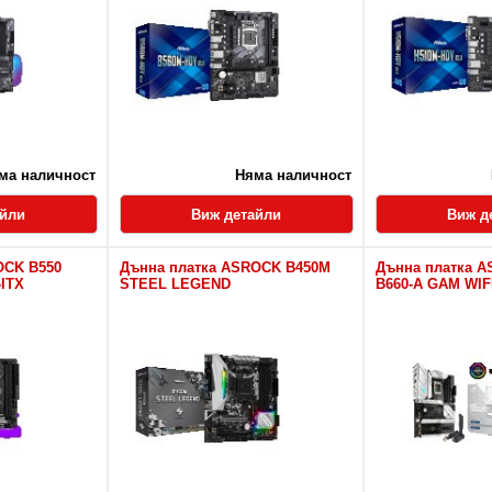
ма наличност
Няма наличност
айли
Виж детайли
Виж д
OCK B550
Дънна платка ASROCK B450M
Дънна платка A
ITX
STEEL LEGEND
B660-A GAM WIF