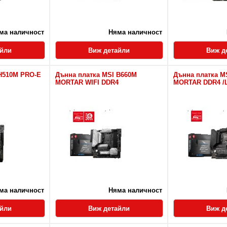
ма наличност
Няма наличност
айли
Виж детайли
Виж д
 H510M PRO-E
Дънна платка MSI B660M
Дънна платка M
MORTAR WIFI DDR4
MORTAR DDR4 /
ма наличност
Няма наличност
айли
Виж детайли
Виж д