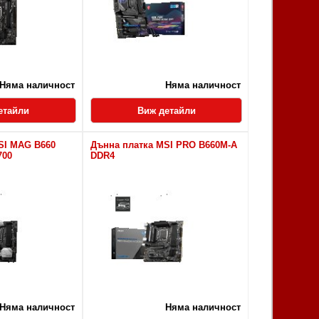
Няма наличност
Няма наличност
етайли
Виж детайли
SI MAG B660
Дънна платка MSI PRO B660M-A
700
DDR4
Няма наличност
Няма наличност