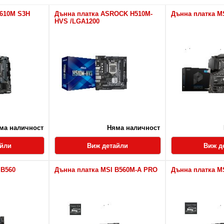
H610M S3H
Дънна платка ASROCK H510M-
Дънна платка M
HVS /LGA1200
ма наличност
Няма наличност
айли
Виж детайли
Виж д
 B560
Дънна платка MSI B560M-A PRO
Дънна платка M