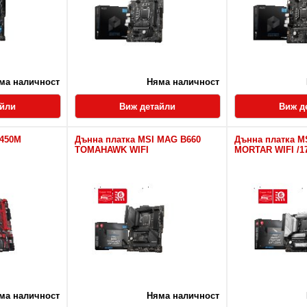
ма наличност
Няма наличност
айли
Виж детайли
Виж д
B450M
Дънна платка MSI MAG B660
Дънна платка M
TOMAHAWK WIFI
MORTAR WIFI /1
ма наличност
Няма наличност