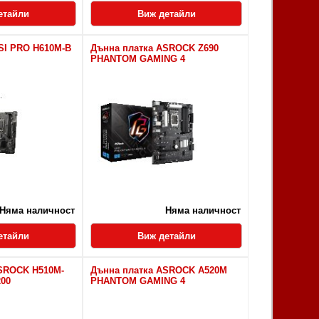
етайли
Виж детайли
SI PRO H610M-B
Дънна платка ASROCK Z690
PHANTOM GAMING 4
Няма наличност
Няма наличност
етайли
Виж детайли
SROCK H510M-
Дънна платка ASROCK A520M
200
PHANTOM GAMING 4