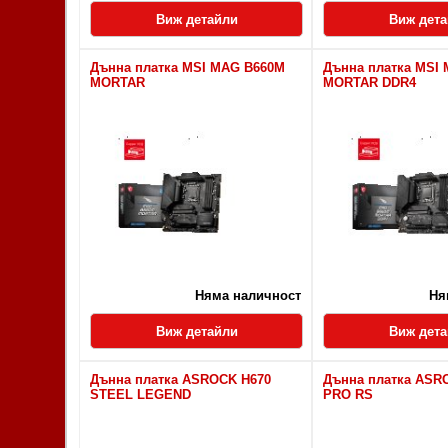
Виж детайли
Виж дет
Дънна платка MSI MAG B660M
Дънна платка MSI
MORTAR
MORTAR DDR4
Няма наличност
Ня
Виж детайли
Виж дет
Дънна платка ASROCK H670
Дънна платка ASR
STEEL LEGEND
PRO RS