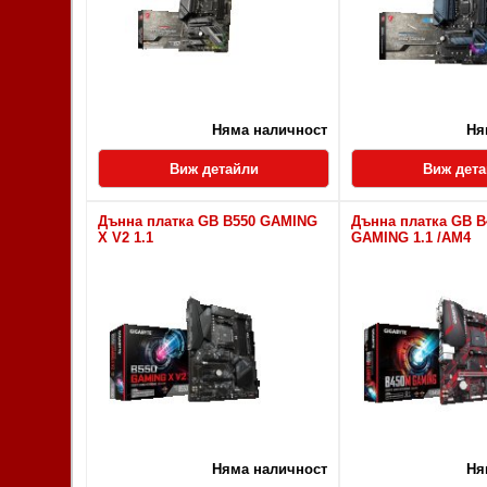
Няма наличност
Ня
Виж детайли
Виж дет
Дънна платка GB B550 GAMING
Дънна платка GB 
X V2 1.1
GAMING 1.1 /AM4
Няма наличност
Ня