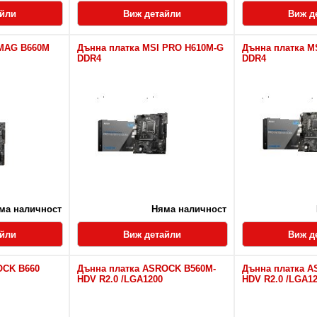
айли
Виж детайли
Виж д
 MAG B660M
Дънна платка MSI PRO H610M-G
Дънна платка M
DDR4
DDR4
ма наличност
Няма наличност
айли
Виж детайли
Виж д
OCK B660
Дънна платка ASROCK B560M-
Дънна платка A
HDV R2.0 /LGA1200
HDV R2.0 /LGA1