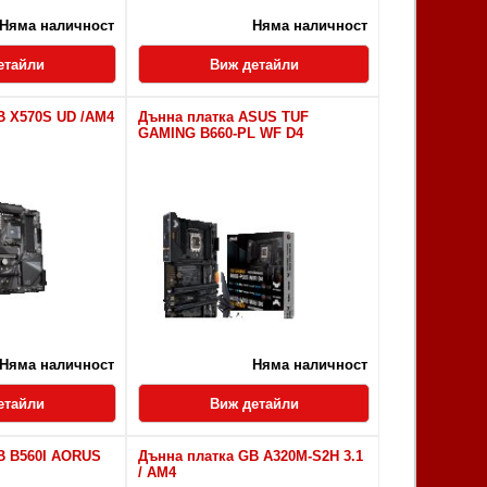
Няма наличност
Няма наличност
етайли
Виж детайли
B X570S UD /AM4
Дънна платка ASUS TUF
GAMING B660-PL WF D4
Няма наличност
Няма наличност
етайли
Виж детайли
B B560I AORUS
Дънна платка GB A320M-S2H 3.1
/ AM4