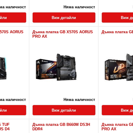
ма наличност
Няма наличност
айли
Виж детайли
Виж д
X570S AORUS
Дънна платка GB X570S AORUS
Дънна платка G
PRO AX
ма наличност
Няма наличност
айли
Виж детайли
Виж д
S TUF
Дънна платка GB B660M DS3H
Дънна платка G
US D4
DDR4
PRO AX