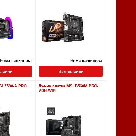
Няма наличност
Няма наличност
етайли
Виж детайли
SI Z590-A PRO
Дънна платка MSI B560M PRO-
VDH WIFI