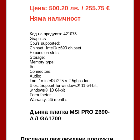
Цена: 500.20 лв. / 255.75 €
Няма наличност
Код на продукта: 421073
Graphics:
Cpu's supported:
Chipset: Intel® z690 chipset
Expansion slots:
Storage:
Memory type:
I/o:
Connectors:
Audio:
Lan: 1x intel® i225-v 2.5gbps lan
Bios: Support for windows® 11 64-bit,
windows® 10 64-bit
Form factor:
Warranty: 36 months
Дънна платка MSI PRO Z690-
A /LGA1700
Последно разглеждани продукти