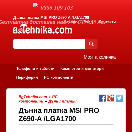
0886 109 103
Дънна платка MSI PRO Z690-A /LGA1700
Безплатна доставка над 100 €/195.58 лв.
Начало
Вход
Контакти
Моята количка
Телефони и таблети
Компютри и монитори
Периферия
PC компоненти
BgTehnika.com
»
PC
компоненти
»
Дънни платки
Дънна платка MSI PRO
Z690-A /LGA1700