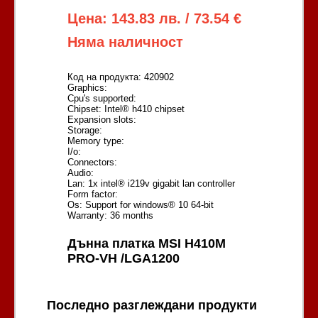
Цена: 143.83 лв. / 73.54 €
Няма наличност
Код на продукта: 420902
Graphics:
Cpu's supported:
Chipset: Intel® h410 chipset
Expansion slots:
Storage:
Memory type:
I/o:
Connectors:
Audio:
Lan: 1x intel® i219v gigabit lan controller
Form factor:
Os: Support for windows® 10 64-bit
Warranty: 36 months
Дънна платка MSI H410M
PRO-VH /LGA1200
Последно разглеждани продукти