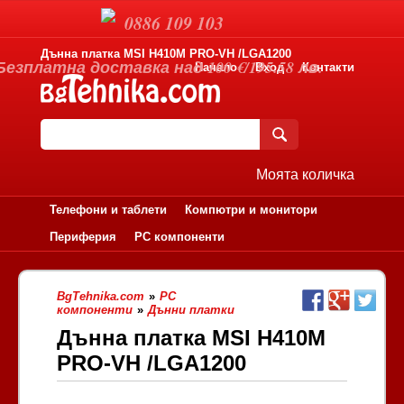
0886 109 103
Дънна платка MSI H410M PRO-VH /LGA1200
Безплатна доставка над 100 €/195.58 лв.
Начало
Вход
Контакти
Моята количка
Телефони и таблети
Компютри и монитори
Периферия
PC компоненти
BgTehnika.com
»
PC
компоненти
»
Дънни платки
Дънна платка MSI H410M
PRO-VH /LGA1200