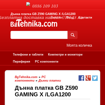
0886 109 103
Дънна платка GB Z590 GAMING X /LGA1200
Безплатна доставка над 100 €/195.58 лв.
Начало
Вход
Контакти
Моята количка
Телефони и таблети
Компютри и монитори
Периферия
PC компоненти
BgTehnika.com
»
PC
компоненти
»
Дънни платки
Дънна платка GB Z590
GAMING X /LGA1200