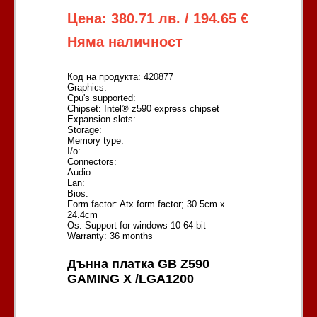
Цена: 380.71 лв. / 194.65 €
Няма наличност
Код на продукта: 420877
Graphics:
Cpu's supported:
Chipset: Intel® z590 express chipset
Expansion slots:
Storage:
Memory type:
I/o:
Connectors:
Audio:
Lan:
Bios:
Form factor: Atx form factor; 30.5cm x
24.4cm
Os: Support for windows 10 64-bit
Warranty: 36 months
Дънна платка GB Z590
GAMING X /LGA1200