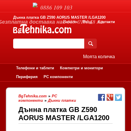
0886 109 103
Дънна платка GB Z590 AORUS MASTER /LGA1200
Безплатна доставка над 100 €/195.58 лв.
Начало
Вход
Контакти
Моята количка
Телефони и таблети
Компютри и монитори
Периферия
PC компоненти
BgTehnika.com
»
PC
компоненти
»
Дънни платки
Дънна платка GB Z590
AORUS MASTER /LGA1200