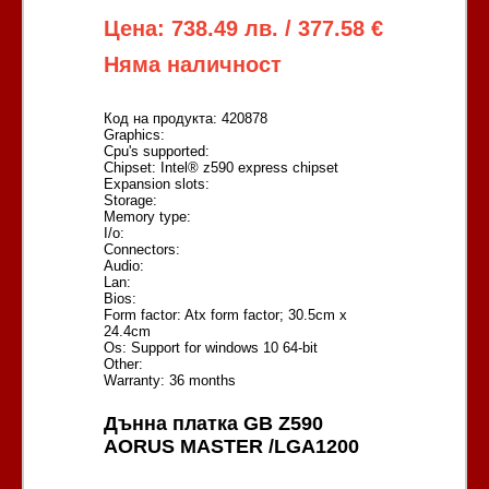
Цена: 738.49 лв. / 377.58 €
Няма наличност
Код на продукта: 420878
Graphics:
Cpu's supported:
Chipset: Intel® z590 express chipset
Expansion slots:
Storage:
Memory type:
I/o:
Connectors:
Audio:
Lan:
Bios:
Form factor: Atx form factor; 30.5cm x
24.4cm
Os: Support for windows 10 64-bit
Other:
Warranty: 36 months
Дънна платка GB Z590
AORUS MASTER /LGA1200