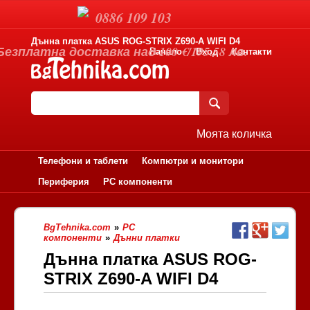
0886 109 103
Дънна платка ASUS ROG-STRIX Z690-A WIFI D4
Безплатна доставка над 100 €/195.58 лв.
Начало
Вход
Контакти
Моята количка
Телефони и таблети
Компютри и монитори
Периферия
PC компоненти
BgTehnika.com
»
PC
компоненти
»
Дънни платки
Дънна платка ASUS ROG-
STRIX Z690-A WIFI D4