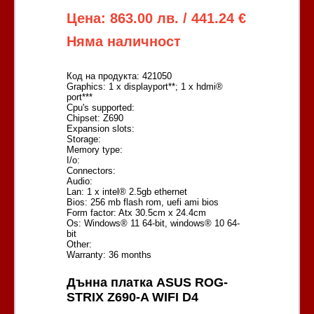
Цена: 863.00 лв. / 441.24 €
Няма наличност
Код на продукта: 421050
Graphics: 1 x displayport**; 1 x hdmi®
port***
Cpu's supported:
Chipset: Z690
Expansion slots:
Storage:
Memory type:
I/o:
Connectors:
Audio:
Lan: 1 x intel® 2.5gb ethernet
Bios: 256 mb flash rom, uefi ami bios
Form factor: Atx 30.5cm x 24.4cm
Os: Windows® 11 64-bit, windows® 10 64-
bit
Other:
Warranty: 36 months
Дънна платка ASUS ROG-
STRIX Z690-A WIFI D4