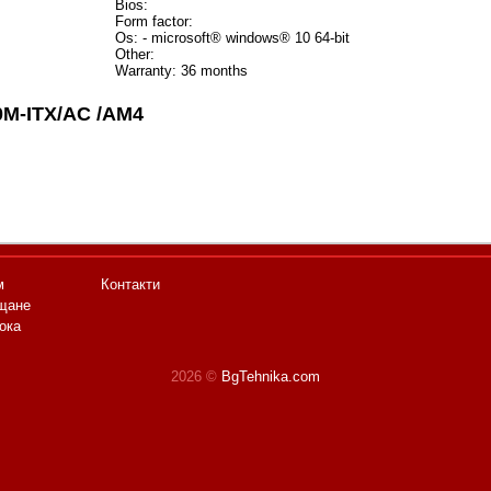
Bios:
Form factor:
Os: - microsoft® windows® 10 64-bit
Other:
Warranty: 36 months
M-ITX/AC /AM4
м
Контакти
щане
ока
2026 ©
BgTehnika.com