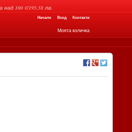
над 100 €/195.58 лв.
Начало
Вход
Контакти
Моята количка