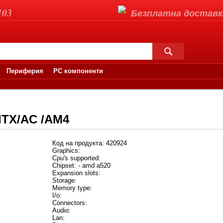
103
Безплатна доставка 
Периферия
PC компоненти
ITX/AC /AM4
Код на продукта: 420924
Graphics:
Cpu's supported:
Chipset: - amd a520
Expansion slots:
Storage:
Memory type:
I/o:
Connectors:
Audio:
Lan: