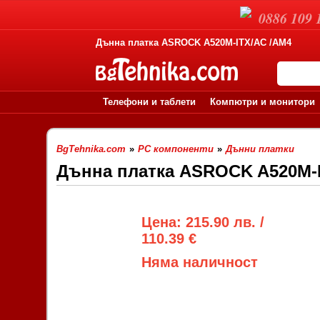
0886 109 
Дънна платка ASROCK A520M-ITX/AC /AM4
Телефони и таблети
Компютри и монитори
BgTehnika.com
»
PC компоненти
»
Дънни платки
Дънна платка ASROCK A520M-
Цена: 215.90 лв. /
110.39 €
Няма наличност