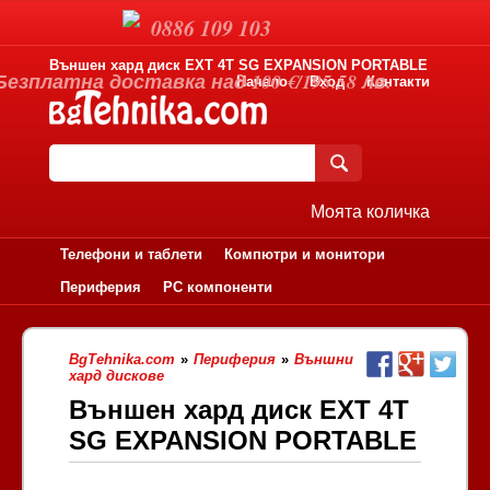
0886 109 103
Външен хард диск EXT 4T SG EXPANSION PORTABLE
Безплатна доставка над 100 €/195.58 лв.
Начало
Вход
Контакти
Моята количка
Телефони и таблети
Компютри и монитори
Периферия
PC компоненти
BgTehnika.com
»
Периферия
»
Външни
хард дискове
Външен хард диск EXT 4T
SG EXPANSION PORTABLE