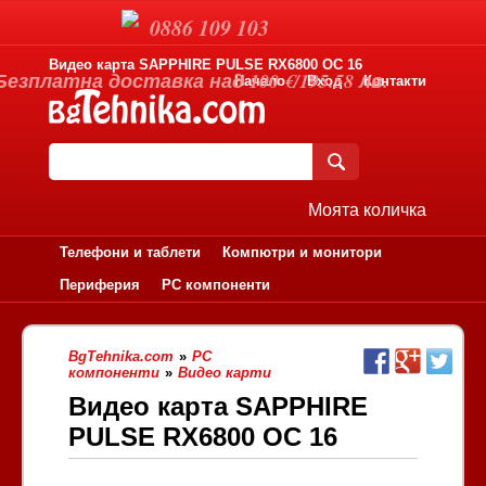
0886 109 103
Видео карта SAPPHIRE PULSE RX6800 OC 16
Безплатна доставка над 100 €/195.58 лв.
Начало
Вход
Контакти
Моята количка
Телефони и таблети
Компютри и монитори
Периферия
PC компоненти
BgTehnika.com
»
PC
компоненти
»
Видео карти
Видео карта SAPPHIRE
PULSE RX6800 OC 16