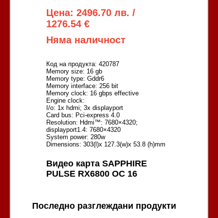
Цена: 2496.70 лв. /
1276.54 €
Няма наличност
Код на продукта: 420787
Memory size: 16 gb
Memory type: Gddr6
Memory interface: 256 bit
Memory clock: 16 gbps effective
Engine clock:
I/o: 1x hdmi; 3x displayport
Card bus: Pci-express 4.0
Resolution: Hdmi™: 7680×4320;
displayport1.4: 7680×4320
System power: 280w
Dimensions: 303(l)x 127.3(w)x 53.8 (h)mm
Видео карта SAPPHIRE
PULSE RX6800 OC 16
Последно разглеждани продукти