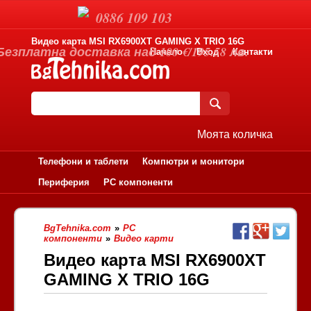
0886 109 103
Видео карта MSI RX6900XT GAMING X TRIO 16G
Безплатна доставка над 100 €/195.58 лв.
Начало
Вход
Контакти
Моята количка
Телефони и таблети
Компютри и монитори
Периферия
PC компоненти
BgTehnika.com
»
PC
компоненти
»
Видео карти
Видео карта MSI RX6900XT
GAMING X TRIO 16G