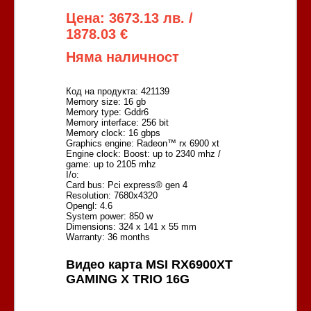
Цена: 3673.13 лв. /
1878.03 €
Няма наличност
Код на продукта: 421139
Memory size: 16 gb
Memory type: Gddr6
Memory interface: 256 bit
Memory clock: 16 gbps
Graphics engine: Radeon™ rx 6900 xt
Engine clock: Boost: up to 2340 mhz /
game: up to 2105 mhz
I/o:
Card bus: Pci express® gen 4
Resolution: 7680x4320
Opengl: 4.6
System power: 850 w
Dimensions: 324 x 141 x 55 mm
Warranty: 36 months
Видео карта MSI RX6900XT
GAMING X TRIO 16G